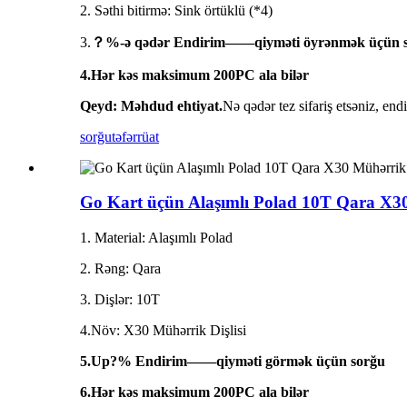
2. Səthi bitirmə: Sink örtüklü (*4)
3.
？%-ə qədər Endirim——qiyməti öyrənmək üçün 
4.Hər kəs maksimum 200PC ala bilər
Qeyd: Məhdud ehtiyat.
Nə qədər tez sifariş etsəniz, end
sorğu
təfərrüat
Go Kart üçün Alaşımlı Polad 10T Qara X30
1. Material: Alaşımlı Polad
2. Rəng: Qara
3. Dişlər: 10T
4.Növ: X30 Mühərrik Dişlisi
5.Up?% Endirim——qiyməti görmək üçün sorğu
6.Hər kəs maksimum 200PC ala bilər