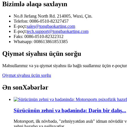
Bizimlə əlaqə saxlayın
No.8 Jiefang North Rd. 214005, Wuxi, Çin.
Telefon: 0086-0510-82327457
E-poçt:
sales@tongbaokarting.com
E-poçt:
tech.support@tongbaokarting.com
Faks: 0086-0510-82322312
Whatsapp: 008613861853385
Qiymət siyahısı üçün sorğu
Məhsullarımız və ya qiymət siyahısı ilə bağlı suallarınız üçün e-poçtu
Qiymət siyahısı üçün sorğu
Ən son
Xəbərlər
Sürücünün zehni və bədənində: Dərin bir dalış...
Motorsport, ilk növbədə, "zehniyyətdən asılı" idman növüdür v
zehni hazırlıq və nailiyyətlər...