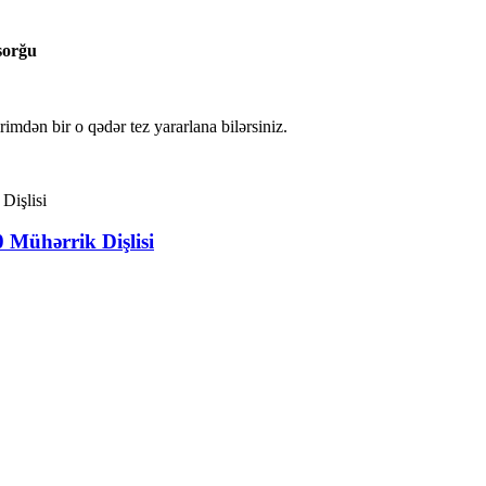
sorğu
irimdən bir o qədər tez yararlana bilərsiniz.
 Mühərrik Dişlisi