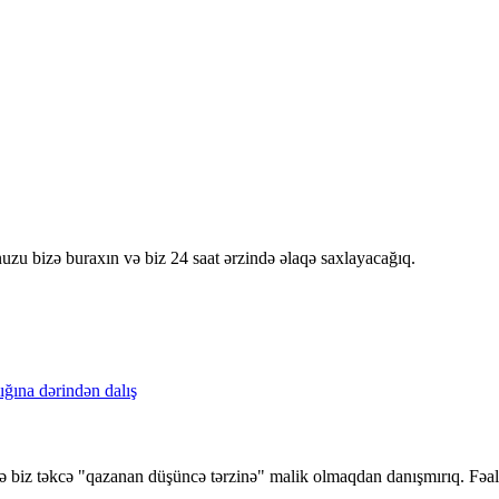
nuzu bizə buraxın və biz 24 saat ərzində əlaqə saxlayacağıq.
ə biz təkcə "qazanan düşüncə tərzinə" malik olmaqdan danışmırıq. Fəal