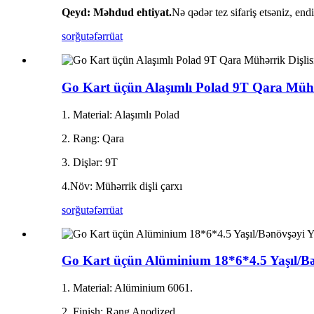
Qeyd: Məhdud ehtiyat.
Nə qədər tez sifariş etsəniz, end
sorğu
təfərrüat
Go Kart üçün Alaşımlı Polad 9T Qara Mühər
1. Material: Alaşımlı Polad
2. Rəng: Qara
3. Dişlər: 9T
4.Növ: Mühərrik dişli çarxı
sorğu
təfərrüat
Go Kart üçün Alüminium 18*6*4.5 Yaşıl/B
1. Material: Alüminium 6061.
2. Finish: Rəng Anodized.