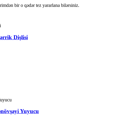
irimdən bir o qədər tez yararlana bilərsiniz.
rik Dişlisi
ənövşəyi Yuyucu