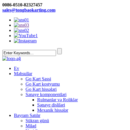
0086-0510-82327457
sales@tongbaokarting.com
Ev
Məhsullar
Go Kart Şassi
Go Kart kostyumu
Go Kart hissələri
Sənaye komponentləri
Rulmanlar və Roliklər
Sənaye dişliləri
Mexanik hissələr
Bayram Satılır
Şükran günü
Milad