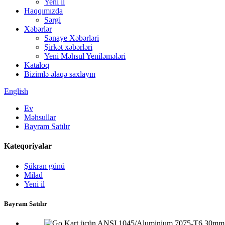
Yeni il
Haqqımızda
Sərgi
Xəbərlər
Sənaye Xəbərləri
Şirkət xəbərləri
Yeni Məhsul Yeniləmələri
Kataloq
Bizimlə əlaqə saxlayın
English
Ev
Məhsullar
Bayram Satılır
Kateqoriyalar
Şükran günü
Milad
Yeni il
Bayram Satılır