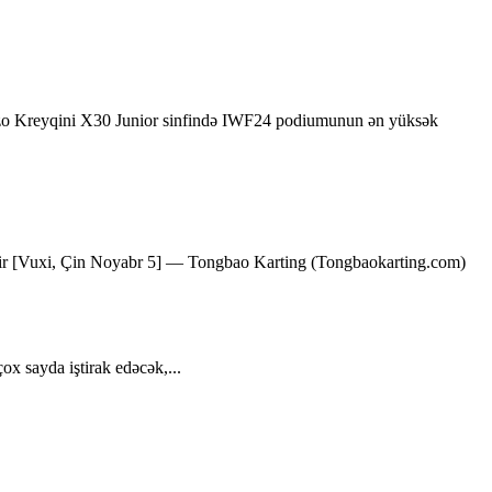
eyqini X30 Junior sinfində IWF24 podiumunun ən yüksək
tirir [Vuxi, Çin Noyabr 5] — Tongbao Karting (Tongbaokarting.com)
x sayda iştirak edəcək,...