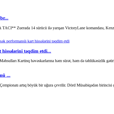
r...
erada 14 sürücü ilə yarışan VictoryLane komandası, Kenzo Kr
issələrini təqdim etdi...
 Məhsulları Kartinq həvəskarlarına həm sürət, həm də təhlükəsizlik gə
ü ...
pionatı artıq böyük bir uğura çevrilir. Dörd Müsabiqədən birincisi ço