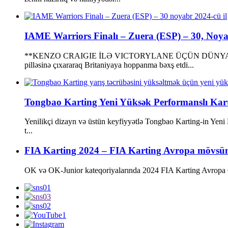
IAME Warriors Finalı – Zuera (ESP) – 30, Noyab
**KENZO CRAIGIE İLƏ VICTORYLANE ÜÇÜN DÜNYA TACI** Zu
pilləsinə çıxararaq Britaniyaya hoppanma bəxş etdi...
Tongbao Karting Yeni Yüksək Performanslı Kart h
Yenilikçi dizayn və üstün keyfiyyətlə Tongbao Karting-in Yeni
t...
FIA Karting 2024 – FIA Karting Avropa mövsüm
OK və OK-Junior kateqoriyalarında 2024 FIA Karting Avropa Çem