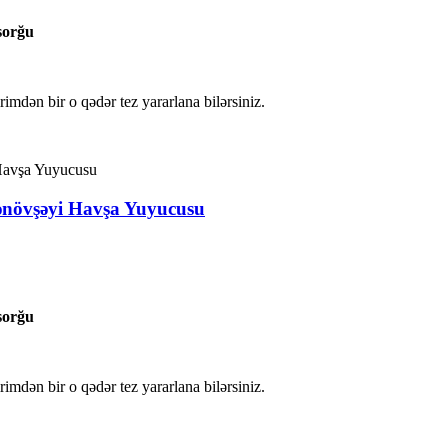
sorğu
irimdən bir o qədər tez yararlana bilərsiniz.
ənövşəyi Havşa Yuyucusu
sorğu
irimdən bir o qədər tez yararlana bilərsiniz.