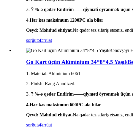
3.
？%-ə qədər Endirim——qiyməti öyrənmək üçün 
4.Hər kəs maksimum 1200PC ala bilər
Qeyd: Məhdud ehtiyat.
Nə qədər tez sifariş etsəniz, end
sorğu
təfərrüat
Go Kart üçün Alüminium 34*8*4.5 Yaşıl/B
1. Material: Alüminium 6061.
2. Finish: Rəng Anodized.
3.
？%-ə qədər Endirim——qiyməti öyrənmək üçün 
4.Hər kəs maksimum 600PC ala bilər
Qeyd: Məhdud ehtiyat.
Nə qədər tez sifariş etsəniz, end
sorğu
təfərrüat