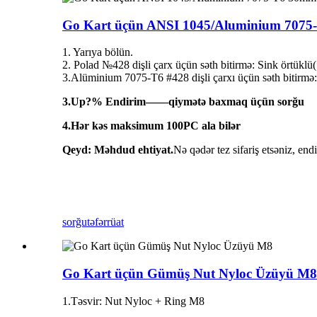
Go Kart üçün ANSI 1045/Aluminium 7075-
1. Yarıya bölün.
2. Polad №428 dişli çarx üçün səth bitirmə: Sink örtüklü(
3.Alüminium 7075-T6 #428 dişli çarxı üçün səth bitirmə
3.Up?% Endirim——qiymətə baxmaq üçün sorğu
4.Hər kəs maksimum 100PC ala bilər
Qeyd: Məhdud ehtiyat.
Nə qədər tez sifariş etsəniz, end
sorğu
təfərrüat
Go Kart üçün Gümüş Nut Nyloc Üzüyü M8
1.Təsvir: Nut Nyloc + Ring M8