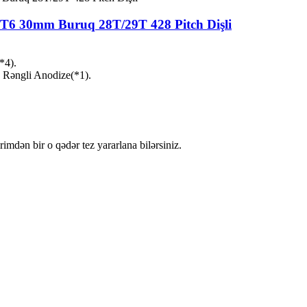
T6 30mm Buruq 28T/29T 428 Pitch Dişli
*4).
: Rəngli Anodize(*1).
irimdən bir o qədər tez yararlana bilərsiniz.