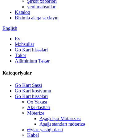
Şirkət xəbərləri
yeni məhsullar
Kataloq
Bizimlə əlaqə saxlayın
English
Ev
Məhsullar
Go Kart hissələri
Təkər
Alüminium Təkər
Kateqoriyalar
Go Kart Şassi
Go Kart kostyumu
Go Kart hissələri
Ox Yaxası
Aks dəstləri
Mötərizə
Aşağı İşıq Mötərizəsi
Aşağı standart mötərizə
Əyləc yastığı dəsti
Kabel