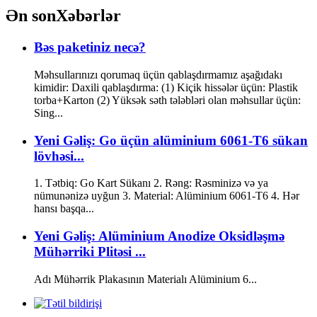
Ən son
Xəbərlər
Bəs paketiniz necə?
Məhsullarınızı qorumaq üçün qablaşdırmamız aşağıdakı
kimidir: Daxili qablaşdırma: (1) Kiçik hissələr üçün: Plastik
torba+Karton (2) Yüksək səth tələbləri olan məhsullar üçün:
Sing...
Yeni Gəliş: Go üçün alüminium 6061-T6 sükan
lövhəsi...
1. Tətbiq: Go Kart Sükanı 2. Rəng: Rəsminizə və ya
nümunənizə uyğun 3. Material: Alüminium 6061-T6 4. Hər
hansı başqa...
Yeni Gəliş: Alüminium Anodize Oksidləşmə
Mühərriki Plitəsi ...
Adı Mühərrik Plakasının Materialı Alüminium 6...