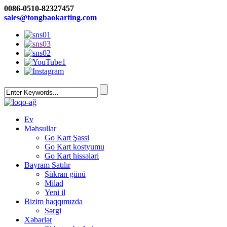
0086-0510-82327457
sales@tongbaokarting.com
Ev
Məhsullar
Go Kart Şassi
Go Kart kostyumu
Go Kart hissələri
Bayram Satılır
Şükran günü
Milad
Yeni il
Bizim haqqımızda
Sərgi
Xəbərlər