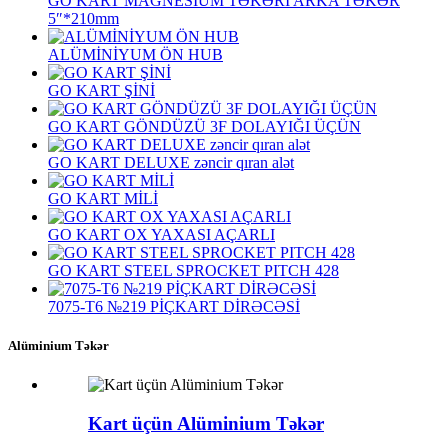
GO KART MAGNESIUM TƏKƏRİ ARKA TƏKƏR
5″*210mm
ALÜMİNİYUM ÖN HUB
GO KART ŞİNİ
GO KART GÖNDÜZÜ 3F DOLAYIĞI ÜÇÜN
GO KART DELUXE zəncir qıran alət
GO KART MİLİ
GO KART OX YAXASI AÇARLI
GO KART STEEL SPROCKET PITCH 428
7075‐T6 №219 PİÇKART DİRƏCƏSİ
Alüminium Təkər
Kart üçün Alüminium Təkər