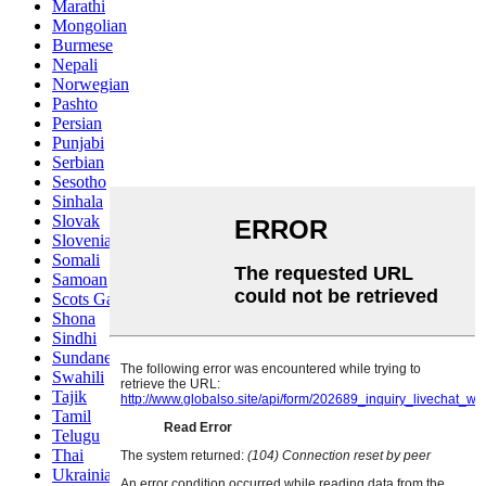
Marathi
Mongolian
Burmese
Nepali
Norwegian
Pashto
Persian
Punjabi
Serbian
Sesotho
Sinhala
Slovak
Slovenian
Somali
Samoan
Scots Gaelic
Shona
Sindhi
Sundanese
Swahili
Tajik
Tamil
Telugu
Thai
Ukrainian