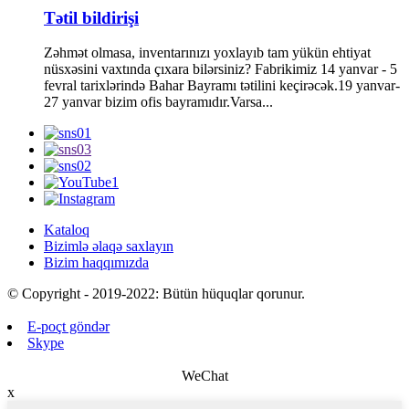
Tətil bildirişi
Zəhmət olmasa, inventarınızı yoxlayıb tam yükün ehtiyat
nüsxəsini vaxtında çıxara bilərsiniz? Fabrikimiz 14 yanvar - 5
fevral tarixlərində Bahar Bayramı tətilini keçirəcək.19 yanvar-
27 yanvar bizim ofis bayramıdır.Varsa...
Kataloq
Bizimlə əlaqə saxlayın
Bizim haqqımızda
© Copyright - 2019-2022: Bütün hüquqlar qorunur.
E-poçt göndər
Skype
WeChat
x