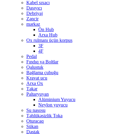
Kabel sıxacı
Daşıyıcı
Debriyaj
Zəncir
mərkəz
Ön Hub
Arxa Hub
Ox rulmanı üçün korpus
3F
4F
Pedal
Fındıq və Boltlar
Qalustuk
Bağlama çubuğu
Kravat ucu
Arxa Ox
Təkər
Paltaryuyan
Alüminium Yuyucu
Neylon yuyucu
Su nasosu
Təhlükəsizlik Toka
Oturacaq
Sükan
Dəstək