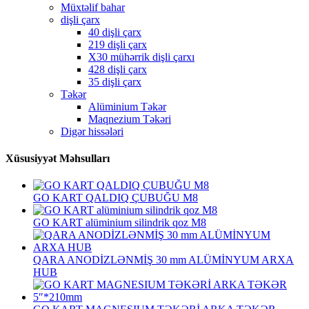
Müxtəlif bahar
dişli çarx
40 dişli çarx
219 dişli çarx
X30 mühərrik dişli çarxı
428 dişli çarx
35 dişli çarx
Təkər
Alüminium Təkər
Maqnezium Təkəri
Digər hissələri
Xüsusiyyət Məhsulları
GO KART QALDIQ ÇUBUĞU M8
GO KART alüminium silindrik qoz M8
QARA ANODİZLƏNMİŞ 30 mm ALÜMİNYUM ARXA
HUB