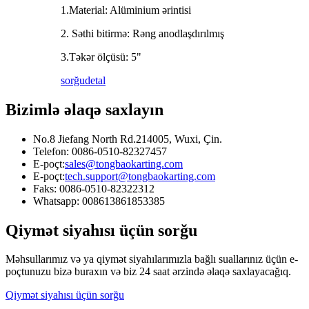
1.Material: Alüminium ərintisi
2. Səthi bitirmə: Rəng anodlaşdırılmış
3.Təkər ölçüsü: 5"
sorğu
detal
Bizimlə əlaqə saxlayın
No.8 Jiefang North Rd.214005, Wuxi, Çin.
Telefon: 0086-0510-82327457
E-poçt:
sales@tongbaokarting.com
E-poçt:
tech.support@tongbaokarting.com
Faks: 0086-0510-82322312
Whatsapp: 008613861853385
Qiymət siyahısı üçün sorğu
Məhsullarımız və ya qiymət siyahılarımızla bağlı suallarınız üçün e-
poçtunuzu bizə buraxın və biz 24 saat ərzində əlaqə saxlayacağıq.
Qiymət siyahısı üçün sorğu