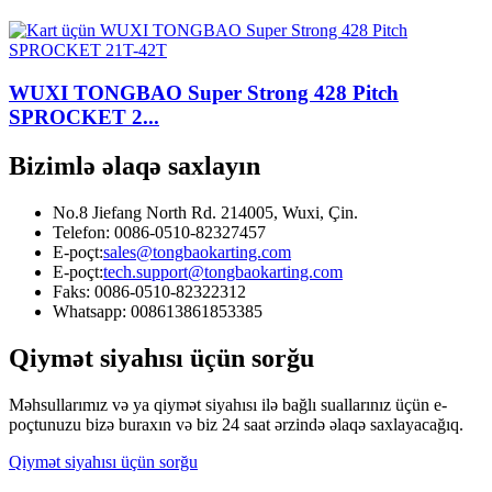
WUXI TONGBAO Super Strong 428 Pitch
SPROCKET 2...
Bizimlə əlaqə saxlayın
No.8 Jiefang North Rd. 214005, Wuxi, Çin.
Telefon: 0086-0510-82327457
E-poçt:
sales@tongbaokarting.com
E-poçt:
tech.support@tongbaokarting.com
Faks: 0086-0510-82322312
Whatsapp: 008613861853385
Qiymət siyahısı üçün sorğu
Məhsullarımız və ya qiymət siyahısı ilə bağlı suallarınız üçün e-
poçtunuzu bizə buraxın və biz 24 saat ərzində əlaqə saxlayacağıq.
Qiymət siyahısı üçün sorğu