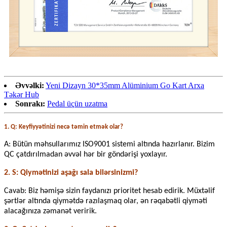
Əvvəlki:
Yeni Dizayn 30*35mm Alüminium Go Kart Arxa
Təkər Hub
Sonrakı:
Pedal üçün uzatma
1. Q: Keyfiyyətinizi necə təmin etmək olar?
A: Bütün məhsullarımız ISO9001 sistemi altında hazırlanır. Bizim
QC çatdırılmadan əvvəl hər bir göndərişi yoxlayır.
2. S: Qiymətinizi aşağı sala bilərsinizmi?
Cavab: Biz həmişə sizin faydanızı prioritet hesab edirik. Müxtəlif
şərtlər altında qiymətdə razılaşmaq olar, ən rəqabətli qiyməti
alacağınıza zəmanət veririk.