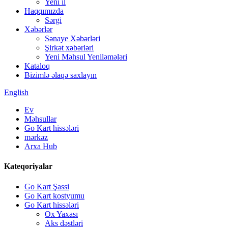
Yeni il
Haqqımızda
Sərgi
Xəbərlər
Sənaye Xəbərləri
Şirkət xəbərləri
Yeni Məhsul Yeniləmələri
Kataloq
Bizimlə əlaqə saxlayın
English
Ev
Məhsullar
Go Kart hissələri
mərkəz
Arxa Hub
Kateqoriyalar
Go Kart Şassi
Go Kart kostyumu
Go Kart hissələri
Ox Yaxası
Aks dəstləri