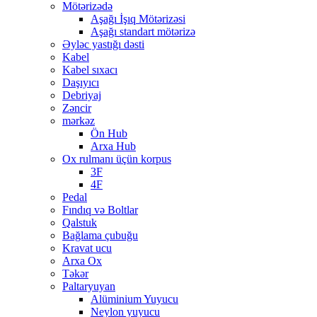
Mötərizədə
Aşağı İşıq Mötərizəsi
Aşağı standart mötərizə
Əyləc yastığı dəsti
Kabel
Kabel sıxacı
Daşıyıcı
Debriyaj
Zəncir
mərkəz
Ön Hub
Arxa Hub
Ox rulmanı üçün korpus
3F
4F
Pedal
Fındıq və Boltlar
Qalstuk
Bağlama çubuğu
Kravat ucu
Arxa Ox
Təkər
Paltaryuyan
Alüminium Yuyucu
Neylon yuyucu