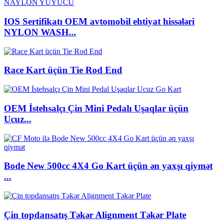
IOS Sertifikatı OEM avtomobil ehtiyat hissələri
NYLON WASH...
Race Kart üçün Tie Rod End
OEM İstehsalçı Çin Mini Pedalı Uşaqlar üçün
Ucuz...
Bode New 500cc 4X4 Go Kart üçün ən yaxşı qiymət
...
Çin topdansatış Təkər Alignment Təkər Plate