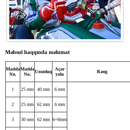
Məhsul haqqında məlumat
Maddə
Maddə
Açar
Uzunluq
Rəng
No.
No.
yolu
1
25 mm
40 mm
6 mm
2
25 mm
62 mm
6 mm
3
30 mm
62 mm
6+8mm