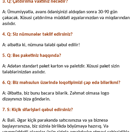
3. Q: Çatdırılma vaxtınız necədir?
A: Ümumiyyətlə, avans ödənişinizi aldıqdan sonra 30-90 gün
çəkəcək. Xüsusi çatdırılma müddəti əşyalarınızdan və miqdarından
asılıdır.
4. Q: Siz nümunələr təklif edirsiniz?
A: əlbəttə ki, nümunə tələbi qəbul edilir!
5. Q: Bəs paketiniz haqqında?
A: Adətən standart paket karton və paletdir. Xüsusi paket sizin
tələblərinizdən asılıdır.
6. Q: Biz məhsulun üzərində loqotipimizi çap edə bilərikmi?
A: Əlbəttə, biz bunu bacara bilərik. Zəhmət olmasa logo
dizaynınızı bizə göndərin.
7. S: Kiçik sifarişləri qəbul edirsiniz?
A: Bəli. Əgər kiçik pərakəndə satıcısınızsa və ya biznesə
başlayırsınızsa, biz sizinlə birlikdə böyüməyə hazırıq. Və