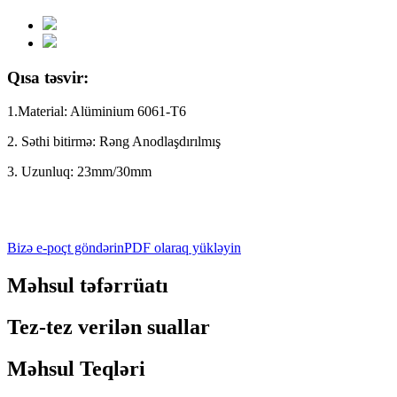
Qısa təsvir:
1.Material: Alüminium 6061-T6
2. Səthi bitirmə: Rəng Anodlaşdırılmış
3. Uzunluq: 23mm/30mm
Bizə e-poçt göndərin
PDF olaraq yükləyin
Məhsul təfərrüatı
Tez-tez verilən suallar
Məhsul Teqləri