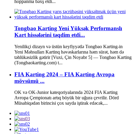
hoppanma bəxş etdi...
Tongbao Karting Yeni Yüksək Performanslı
Kart hissələrini təqdim etdi...
Yenilikçi dizayn və üstün keyfiyyətlə Tongbao Karting-in
Yeni Məhsulları Kartinq həvəskarlarına həm sürət, həm də
təhlükəsizlik gətirir [Vuxi, Çin Noyabr 5] — Tongbao Karting
(Tongbaokarting.com) t...
FIA Karting 2024 – FIA Karting Avropa
mövsümü ...
OK və OK-Junior kateqoriyalarında 2024 FIA Karting
Avropa Çempionatı artıq böyük bir uğura çevrilir. Dörd
Müsabiqədən birincisi çox sayda iştirak edəcək,...