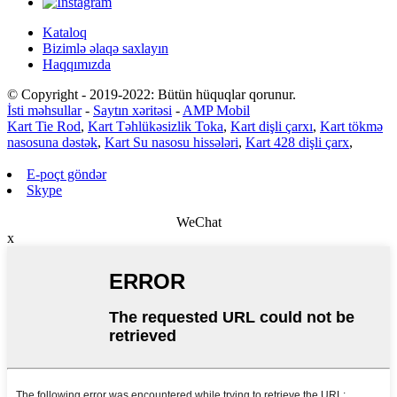
Kataloq
Bizimlə əlaqə saxlayın
Haqqımızda
© Copyright - 2019-2022: Bütün hüquqlar qorunur.
İsti məhsullar
-
Saytın xəritəsi
-
AMP Mobil
Kart Tie Rod
,
Kart Təhlükəsizlik Toka
,
Kart dişli çarxı
,
Kart tökmə
nasosuna dəstək
,
Kart Su nasosu hissələri
,
Kart 428 dişli çarx
,
E-poçt göndər
Skype
WeChat
x