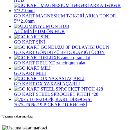
HUB
GO KART MAGNESIUM TƏKƏRİ ARKA TƏKƏR
5″*210mm
ALÜMİNİYUM ÖN HUB
GO KART ŞİNİ
GO KART GÖNDÜZÜ 3F DOLAYIĞI ÜÇÜN
GO KART DELUXE zəncir qıran alət
GO KART MİLİ
GO KART OX YAXASI AÇARLI
GO KART STEEL SPROCKET PITCH 428
7075‐T6 №219 PİÇKART DİRƏCƏSİ
Uzatma təkər mərkəzi