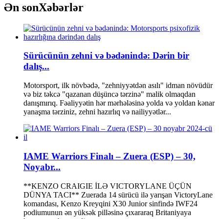
Ən son
Xəbərlər
Sürücünün zehni və bədənində: Dərin bir
dalış...
Motorsport, ilk növbədə, "zehniyyətdən asılı" idman növüdür
və biz təkcə "qazanan düşüncə tərzinə" malik olmaqdan
danışmırıq. Fəaliyyətin hər mərhələsinə yolda və yoldan kənar
yanaşma tərziniz, zehni hazırlıq və nailiyyətlər...
IAME Warriors Finalı – Zuera (ESP) – 30,
Noyabr...
**KENZO CRAIGIE İLƏ VICTORYLANE ÜÇÜN
DÜNYA TACI** Zuerada 14 sürücü ilə yarışan VictoryLane
komandası, Kenzo Kreyqini X30 Junior sinfində IWF24
podiumunun ən yüksək pilləsinə çıxararaq Britaniyaya