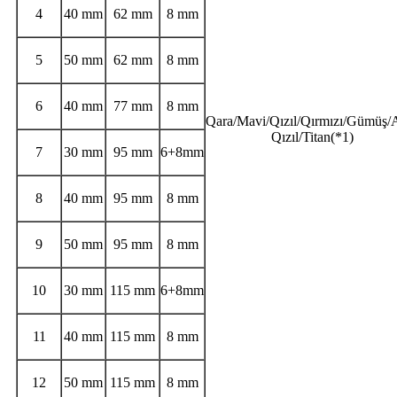
4
40 mm
62 mm
8 mm
5
50 mm
62 mm
8 mm
6
40 mm
77 mm
8 mm
Qara/Mavi/Qızıl/Qırmızı/Gümüş/
Qızıl/Titan(*1)
7
30 mm
95 mm
6+8mm
8
40 mm
95 mm
8 mm
9
50 mm
95 mm
8 mm
10
30 mm
115 mm
6+8mm
11
40 mm
115 mm
8 mm
12
50 mm
115 mm
8 mm