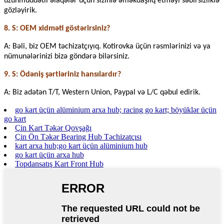
uzunmüddətli əlaqələr üçün sizinlə əməkdaşlıq etməyi səbirsizliklə
gözləyirik.
8. S: OEM xidməti göstərirsiniz?
A: Bəli, biz OEM təchizatçıyıq. Kotirovka üçün rəsmlərinizi və ya
nümunələrinizi bizə göndərə bilərsiniz.
9. S: Ödəniş şərtləriniz hansılardır?
A: Biz adətən T/T, Western Union, Paypal və L/C qəbul edirik.
go kart üçün alüminium arxa hub; racing go kart; böyüklər üçün
go kart
Çin Kart Təkər Qovşağı
Çin Ön Təkər Bearing Hub Təchizatçısı
kart arxa hub;go kart üçün alüminium hub
go kart üçün arxa hub
Topdansatış Kart Front Hub