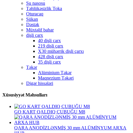
Su nasosu
Təhlükəsizlik Toka
Oturacaq
Sükan
Dəstək
Müxtəlif bahar
dişli çarx
40 dişli çarx
219 dişli çarx
X30 mühərrik dişli çarxı
428 dişli çarx
35 dişli çarx
Təkər
Alüminium Təkər
Maqnezium Təkəri
Digər hissələri
Xüsusiyyət Məhsulları
GO KART QALDIQ ÇUBUĞU M8
QARA ANODİZLƏNMİŞ 30 mm ALÜMİNYUM ARXA