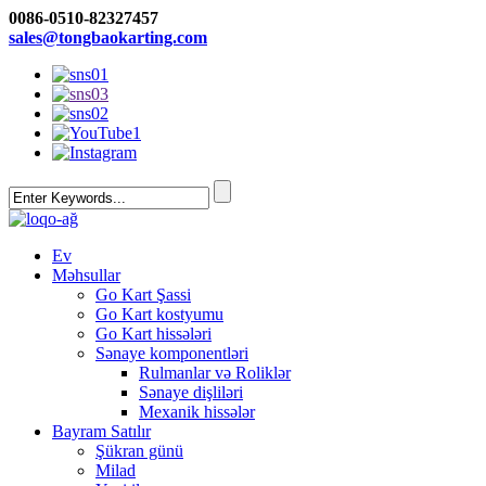
0086-0510-82327457
sales@tongbaokarting.com
Ev
Məhsullar
Go Kart Şassi
Go Kart kostyumu
Go Kart hissələri
Sənaye komponentləri
Rulmanlar və Roliklər
Sənaye dişliləri
Mexanik hissələr
Bayram Satılır
Şükran günü
Milad